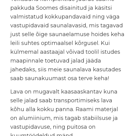
pakkuda Soomes disainitud ja käsitsi
valmistatud kokkupandavaid ning väga
vastupidavaid saunalavasid, mis tagavad
just selle õige saunaelamuse hoides keha
leili suhtes optimaalsel kõrgusel. Kui
külmemal aastaajal võivad toolil istudes
maapinnale toetuvad jalad jääda
jahedaks, siis meie saunalava kasutades
saab saunakuumast osa terve keha!
Lava on mugavalt kaasaaskantav kuna
selle jalad saab transportimiseks lava
kõhu alla kokku panna. Raami materjal
on alumiinium, mis tagab stabiilsuse ja
vastupidavuse, ning puitosa on
kuumtöödeldud mänd.