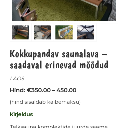
Kokkupandav saunalava –
saadaval erinevad mõõdud
LAOS
Hind: €350.00 – 450.00
(hind sisaldab käibemaksu)
Kirjeldus
Telksauna komplektide juurde saame