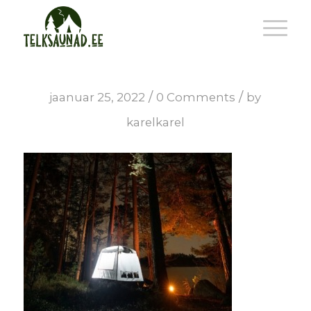
/
/
jaanuar 25, 2022
0 Comments
by
karelkarel