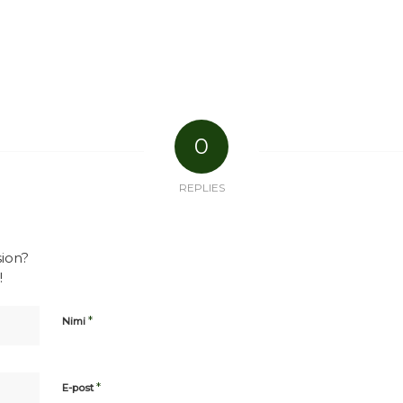
0
REPLIES
sion?
!
*
Nimi
*
E-post