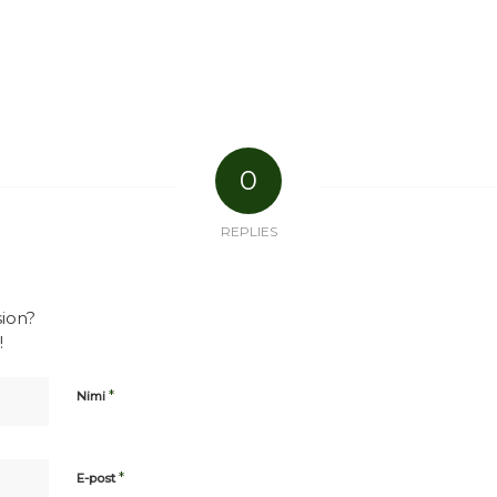
0
REPLIES
sion?
!
*
Nimi
*
E-post