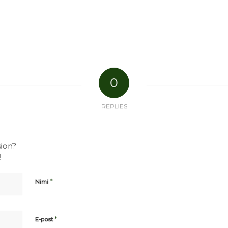
0
REPLIES
sion?
!
*
Nimi
*
E-post