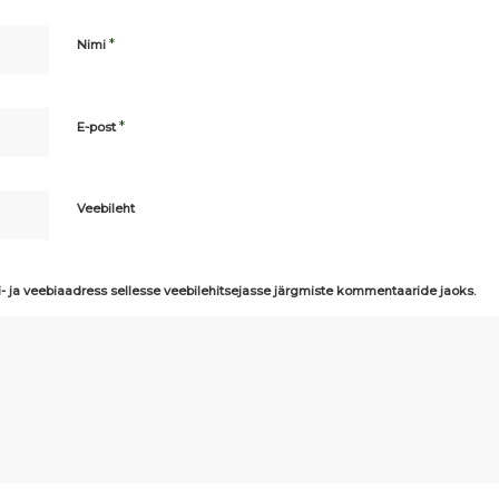
*
Nimi
*
E-post
Veebileht
i- ja veebiaadress sellesse veebilehitsejasse järgmiste kommentaaride jaoks.