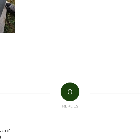
0
REPLIES
sion?
!