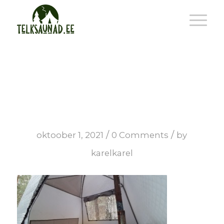
arctic-3
/
/
oktoober 1, 2021
0 Comments
by
karelkarel