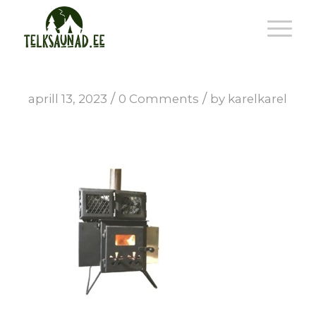
/
/
aprill 13, 2023
0 Comments
by
karelkarel