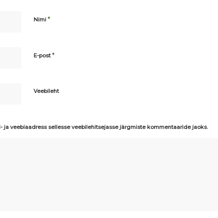
*
Nimi
*
E-post
Veebileht
i- ja veebiaadress sellesse veebilehitsejasse järgmiste kommentaaride jaoks.