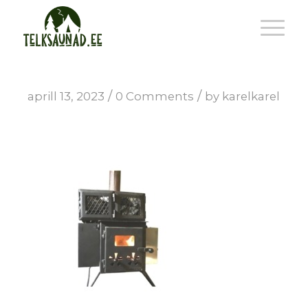
/
/
aprill 13, 2023
0 Comments
by
karelkarel