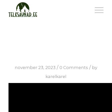
Saunacube S
/
/
november 23, 2023
0 Comments
by
karelkarel