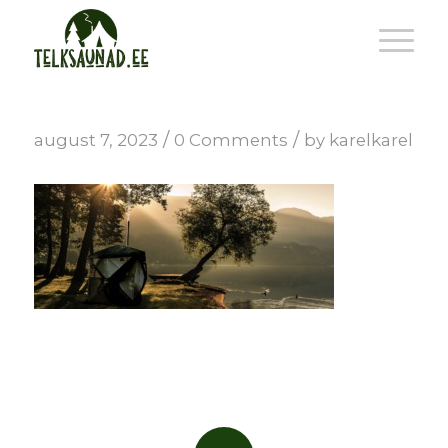
/
/
august 7, 2023
0 Comments
by
karelkarel