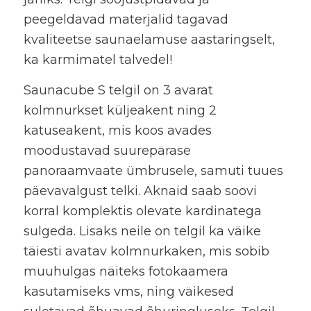
peegeldavad materjalid tagavad
kvaliteetse saunaelamuse aastaringselt,
ka karmimatel talvedel!
Saunacube S telgil on 3 avarat
kolmnurkset küljeakent ning 2
katuseakent, mis koos avades
moodustavad suurepärase
panoraamvaate ümbrusele, samuti tuues
päevavalgust telki. Aknaid saab soovi
korral komplektis olevate kardinatega
sulgeda. Lisaks neile on telgil ka väike
täiesti avatav kolmnurkaken, mis sobib
muuhulgas näiteks fotokaamera
kasutamiseks vms, ning väikesed