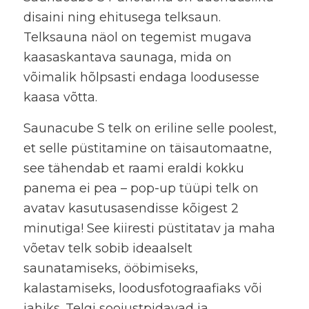
disaini ning ehitusega telksaun.
Telksauna näol on tegemist mugava
kaasaskantava saunaga, mida on
võimalik hõlpsasti endaga loodusesse
kaasa võtta.
Saunacube S telk on eriline selle poolest,
et selle püstitamine on täisautomaatne,
see tähendab et raami eraldi kokku
panema ei pea – pop-up tüüpi telk on
avatav kasutusasendisse kõigest 2
minutiga! See kiiresti püstitatav ja maha
võetav telk sobib ideaalselt
saunatamiseks, ööbimiseks,
kalastamiseks, loodusfotograafiaks või
jahiks. Telgi soojustpidavad ja