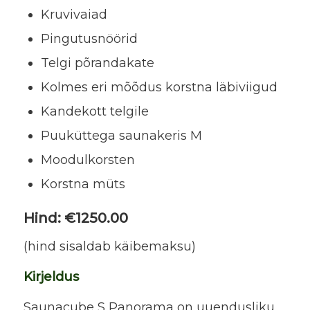
Kruvivaiad
Pingutusnöörid
Telgi põrandakate
Kolmes eri mõõdus korstna läbiviigud
Kandekott telgile
Puuküttega saunakeris M
Moodulkorsten
Korstna müts
Hind: €1250.00
(hind sisaldab käibemaksu)
Kirjeldus
Saunacube S Panorama on uuendusliku