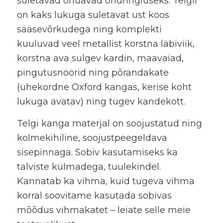
suletavad õhuavad õhuringluseks. Telgil
on kaks lukuga suletavat ust koos
sääsevõrkudega ning komplekti
kuuluvad veel metallist korstna läbiviik,
korstna ava sulgev kardin, maavaiad,
pingutusnöörid ning põrandakate
(ühekordne Oxford kangas, kerise koht
lukuga avatav) ning tugev kandekott.
Telgi kanga materjal on soojustatud ning
kolmekihiline, soojustpeegeldava
sisepinnaga. Sobiv kasutamiseks ka
talviste külmadega, tuulekindel.
Kannatab ka vihma, kuid tugeva vihma
korral soovitame kasutada sobivas
mõõdus vihmakatet – leiate selle meie