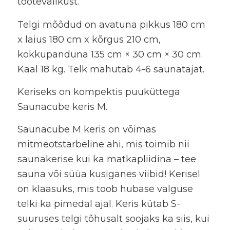
tootevalikust.
Telgi mõõdud on avatuna pikkus 180 cm
x laius 180 cm x kõrgus 210 cm,
kokkupanduna 135 cm × 30 cm × 30 cm.
Kaal 18 kg. Telk mahutab 4-6 saunatajat.
Keriseks on kompektis puuküttega
Saunacube keris M.
Saunacube M keris on võimas
mitmeotstarbeline ahi, mis toimib nii
saunakerise kui ka matkapliidina – tee
sauna või süüa kusiganes viibid! Kerisel
on klaasuks, mis toob hubase valguse
telki ka pimedal ajal. Keris kütab S-
suuruses telgi tõhusalt soojaks ka siis, kui