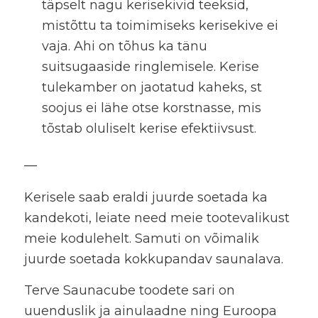
täpselt nagu kerisekivid teeksid,
mistõttu ta toimimiseks kerisekive ei
vaja.
Ahi on tõhus ka tänu
suitsugaaside ringlemisele. Kerise
tulekamber on jaotatud kaheks, st
soojus ei lähe otse korstnasse, mis
tõstab oluliselt kerise efektiivsust.
—
Kerisele saab eraldi juurde soetada ka
kandekoti, leiate need meie tootevalikust
meie kodulehelt. Samuti on võimalik
juurde soetada kokkupandav saunalava.
Terve Saunacube toodete sari on
uuenduslik ja ainulaadne ning Euroopa