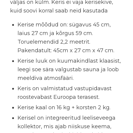
väljas on külm. Keris ei vaja kerisekive,
kuid soovi korral saab neid kasutada
Kerise mõõdud on: sügavus 45 cm,
laius 27 cm ja kõrgus 59 cm.
Toruelemendid 2,2 meetrit.
Pakendatult: 45cm x 27 cm x 47 cm.
Kerise luuk on kuumakindlast klaasist,
leegi soe sära valgustab sauna ja loob
meeldiva atmosfääri.
Keris on valmistatud vastupidavast
roostevabast Euroopa terasest.
Kerise kaal on 16 kg + korsten 2 kg.
Kerisel on integreeritud leeliseveega
kollektor, mis ajab niiskuse keema,