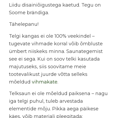
Liidu disainiõigustega kaetud. Tegu on
Soome brändiga.
Tähelepanu!
Telgi kangas ei ole 100% veekindel –
tugevate vihmade korral võib õmbluste
ümbert niiskeks minna. Saunategemist
see ei sega. Kui on soov telki kasutada
majutuseks, siis soovitame meie
tootevalikust juurde võtta selleks
mõeldud
vihmakate
.
Telksaun ei ole mõeldud paiksena – nagu
iga telgi puhul, tuleb arvestada
elementide mõju. Pikka aega päikese
käes, võib materjali pleegitada;