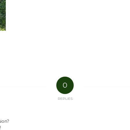
0
REPLIES
sion?
!