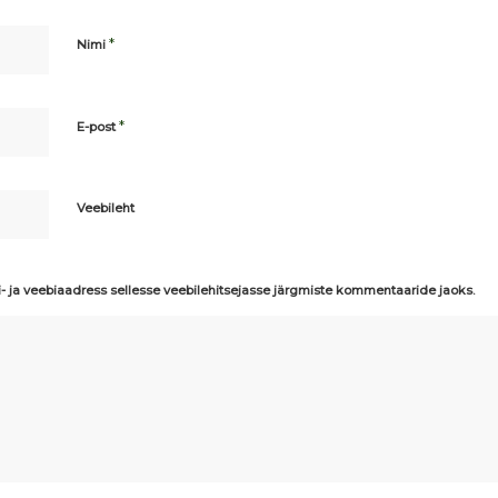
*
Nimi
*
E-post
Veebileht
i- ja veebiaadress sellesse veebilehitsejasse järgmiste kommentaaride jaoks.