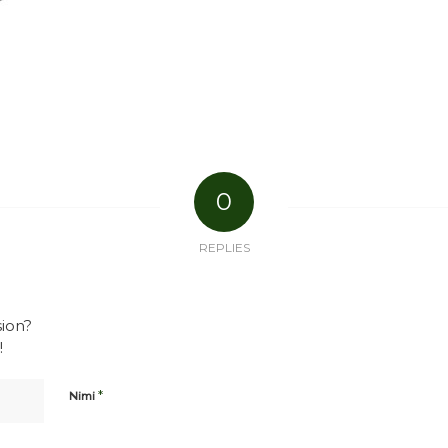
0
REPLIES
sion?
!
*
Nimi