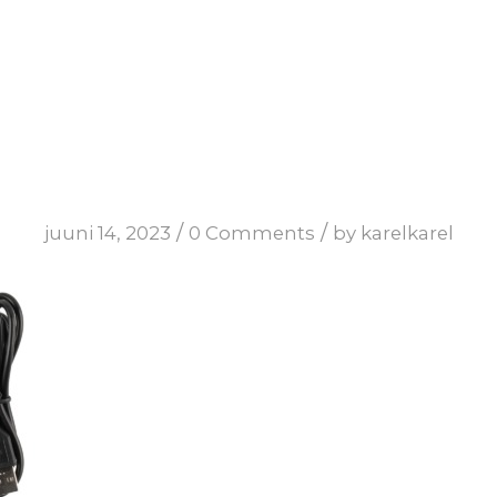
/
/
juuni 14, 2023
0 Comments
by
karelkarel