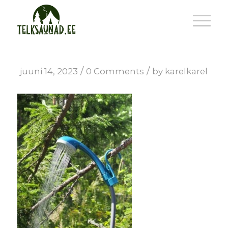
/
/
juuni 14, 2023
0 Comments
by
karelkarel