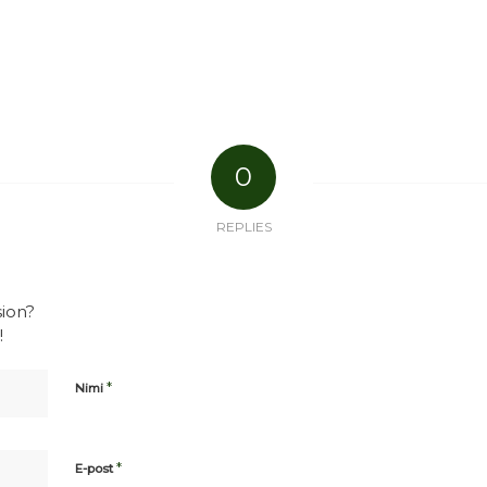
0
REPLIES
sion?
!
*
Nimi
*
E-post