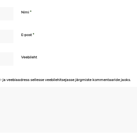
*
Nimi
*
E-post
Veebileht
i- ja veebiaadress sellesse veebilehitsejasse järgmiste kommentaaride jaoks.