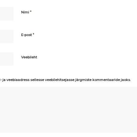
*
Nimi
*
E-post
Veebileht
i- ja veebiaadress sellesse veebilehitsejasse järgmiste kommentaaride jaoks.