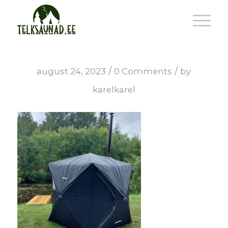
/
/
august 24, 2023
0 Comments
by
karelkarel