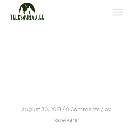
urban
rennosti+telk
/
/
august 30, 2021
0 Comments
by
karelkarel