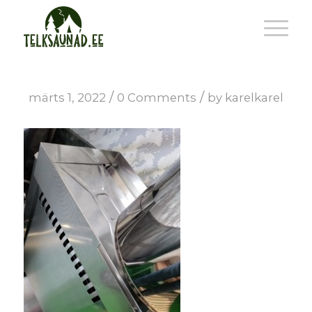
/
/
märts 1, 2022
0 Comments
by
karelkarel