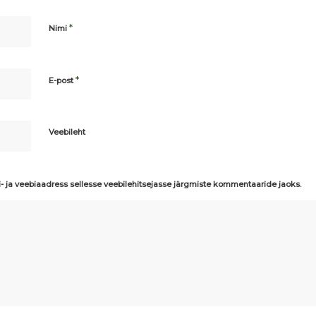
*
Nimi
*
E-post
Veebileht
i- ja veebiaadress sellesse veebilehitsejasse järgmiste kommentaaride jaoks.