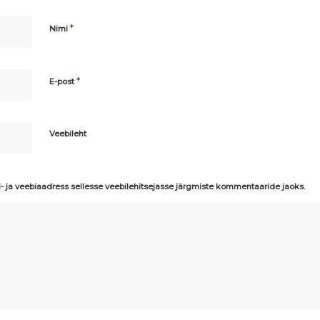
*
Nimi
*
E-post
Veebileht
i- ja veebiaadress sellesse veebilehitsejasse järgmiste kommentaaride jaoks.